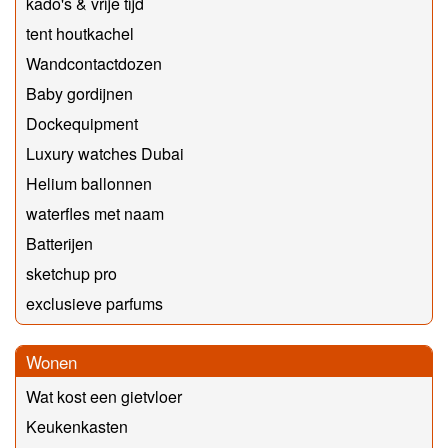
kado's & vrije tijd
tent houtkachel
Wandcontactdozen
Baby gordijnen
Dockequipment
Luxury watches Dubai
Helium ballonnen
waterfles met naam
Batterijen
sketchup pro
exclusieve parfums
Wonen
Wat kost een gietvloer
Keukenkasten