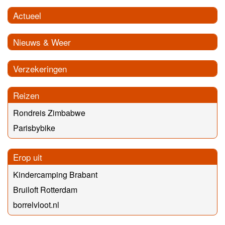
Actueel
Nieuws & Weer
Verzekeringen
Reizen
Rondreis Zimbabwe
Parisbybike
Erop uit
Kindercamping Brabant
Bruiloft Rotterdam
borrelvloot.nl